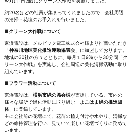
今月は1日(金)にクリーン大作戦を実施しました。
約20名ほどの社員が集まってくれましたので、会社周辺
の清掃・花壇のお手入れを行いました。
■クリーン大作戦について
京浜電設は、メルビック電工株式会社様より推薦いただき
「
神奈川地区美化推進運動協議会
」に加盟しております。
地域の30社の方々とともに、毎月１日9時から30分間「ク
リーン大作戦」を実施し、会社周辺の美化清掃活動に取り
組んでいます。
■フラワー活動について
京浜電設は、
横浜市緑の協会様
が支援している、市内の
様々な場所で緑化活動に取り組む「
よこはま緑の推進団
体
」に登録しています。
主に会社前の花壇にて、花苗の植え付けや水やり、清掃な
どの維持管理を行い、見ていて楽しい花壇づくりに務めて
います。